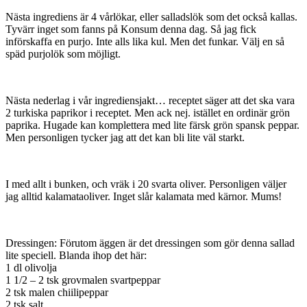
Nästa ingrediens är 4 vårlökar, eller salladslök som det också kallas.
Tyvärr inget som fanns på Konsum denna dag. Så jag fick
införskaffa en purjo. Inte alls lika kul. Men det funkar. Välj en så
späd purjolök som möjligt.
Nästa nederlag i vår ingrediensjakt… receptet säger att det ska vara
2 turkiska paprikor i receptet. Men ack nej. istället en ordinär grön
paprika. Hugade kan komplettera med lite färsk grön spansk peppar.
Men personligen tycker jag att det kan bli lite väl starkt.
I med allt i bunken, och vräk i 20 svarta oliver. Personligen väljer
jag alltid kalamataoliver. Inget slår kalamata med kärnor. Mums!
Dressingen: Förutom äggen är det dressingen som gör denna sallad
lite speciell. Blanda ihop det här:
1 dl olivolja
1 1/2 – 2 tsk grovmalen svartpeppar
2 tsk malen chiilipeppar
2 tsk salt