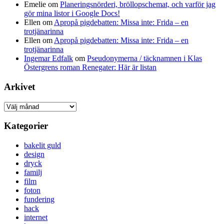
Emelie
om
Planeringsnörderi, bröllopschemat, och varför jag
gör mina listor i Google Docs!
Ellen
om
Apropå pigdebatten: Missa inte: Frida – en
trotjänarinna
Ellen
om
Apropå pigdebatten: Missa inte: Frida – en
trotjänarinna
Ingemar Edfalk
om
Pseudonymerna / täcknamnen i Klas
Östergrens roman Renegater: Här är listan
Arkivet
Arkivet
Kategorier
bakelit guld
design
dryck
familj
film
foton
fundering
hack
internet