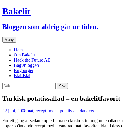
Bakelit
Bloggen som aldrig går ur tiden.
Hoppa
Meny
till
innehåll
Hem
Om Bakelit
Hack the Future AB
Bagisbloggen
Bugburger
Blai-Blai
Sök
efter:
Turkisk potatissallad – en bakelitfavorit
22 juni, 2008
mat
,
recept
turkisk potatissallad
anders
För ett gäng år sedan köpte Laura en kokbok till mig innehållades en
hoper spännande recept med invandrad mat. favoriten bland dessa