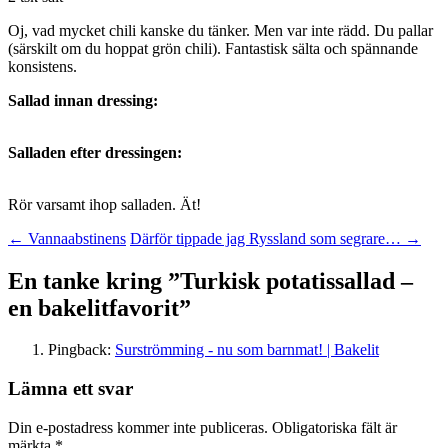
Oj, vad mycket chili kanske du tänker. Men var inte rädd. Du pallar
(särskilt om du hoppat grön chili). Fantastisk sälta och spännande
konsistens.
Sallad innan dressing:
Salladen efter dressingen:
Rör varsamt ihop salladen. Ät!
Inläggsnavigering
←
Vannaabstinens
Därför tippade jag Ryssland som segrare…
→
En tanke kring ”
Turkisk potatissallad –
en bakelitfavorit
”
Pingback:
Surströmming - nu som barnmat! | Bakelit
Lämna ett svar
Din e-postadress kommer inte publiceras.
Obligatoriska fält är
märkta
*