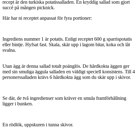
recept är den turkiska potatissalladen. En kryddig sallad som gjort
succé på mången picknick.
Här har ni receptet anpassat för fyra portioner:
Ingrediens nummer 1 är potatis. Enligt receptet 600 g sparrispotatis
eller bintje. Hyfsat fast. Skala, skär upp i lagom bitar, koka och låt
svalna.
Utan ägg är denna sallad totalt poänglös. De hårdkokta äggen ger
med sin smuliga äggula salladen en väldigt speciell konsistens. Till 4
personerssalladen krävs 6 hårdkokta ägg som du skär upp i skivor.
Se där, de två ingredienser som kräver en smula framförhållning
ligger i bunken.
En rödlök, uppskuren i tunna skivor.