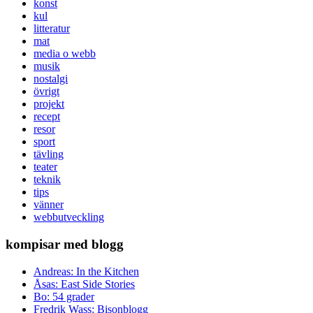
konst
kul
litteratur
mat
media o webb
musik
nostalgi
övrigt
projekt
recept
resor
sport
tävling
teater
teknik
tips
vänner
webbutveckling
kompisar med blogg
Andreas: In the Kitchen
Åsas: East Side Stories
Bo: 54 grader
Fredrik Wass: Bisonblogg